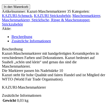
KAZURI
In den Warenkorb
maskemarkører
Artikelnummer:
Kazuri-Maschenmarkierer 35
Kategorien:
4
KAZURI-Schmuck
,
KAZURI Strickzubehör
,
Maschenmarkierer
,
stk
Maschenmarkierer, Strickfische, Ringe & Maschenstopper
,
Menge
Strickzubehör
Aktie:
Beschreibung
Zusätzliche Informationen
Beschreibung
Kazuri-Maschenmarkierer mit handgefertigten Keramikperlen in
verschiedenen Farben und Dekorationen. Kazuri bedeutet auf
Suaheli „schön und klein“ und genau das sind die
Maschenmarkierer.
Die Markierer passen bis Nadelstärke 10
Kazuri steht für hohe Qualität und fairen Handel und ist Mitglied der
WFTO (World Fair Trade Organisation).
KAZURI-Maschenmarkierer
Zusätzliche Informationen
Gewicht
0,03 kg