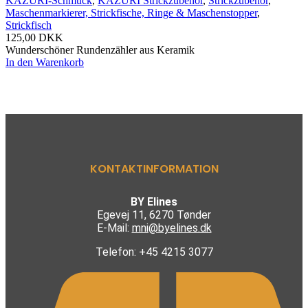
KAZURI-Schmuck
,
KAZURI Strickzubehör
,
Strickzubehör
,
Maschenmarkierer, Strickfische, Ringe & Maschenstopper
,
Strickfisch
125,00
DKK
Wunderschöner Rundenzähler aus Keramik
In den Warenkorb
KONTAKTINFORMATION
BY Elines
Egevej 11, 6270 Tønder
E-Mail:
mni@byelines.dk
Telefon: +45 4215 3077