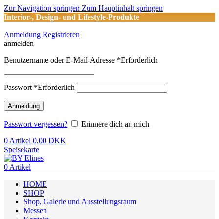
Zur Navigation springen
Zum Hauptinhalt springen
Interior-, Design- und Lifestyle-Produkte
Anmeldung Registrieren
anmelden
Benutzername oder E-Mail-Adresse
*
Erforderlich
Passwort
*
Erforderlich
Anmeldung
Passwort vergessen?
Erinnere dich an mich
0
Artikel
0,00
DKK
Speisekarte
0
Artikel
HOME
SHOP
Shop, Galerie und Ausstellungsraum
Messen