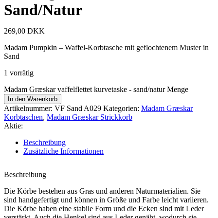
Sand/Natur
269,00
DKK
Madam Pumpkin – Waffel-Korbtasche mit geflochtenem Muster in
Sand
1 vorrätig
Madam Græskar vaffelflettet kurvetaske - sand/natur Menge
In den Warenkorb
Artikelnummer:
VF Sand A029
Kategorien:
Madam Græskar
Korbtaschen
,
Madam Græskar Strickkorb
Aktie:
Beschreibung
Zusätzliche Informationen
Beschreibung
Die Körbe bestehen aus Gras und anderen Naturmaterialien. Sie
sind handgefertigt und können in Größe und Farbe leicht variieren.
Die Körbe haben eine stabile Form und die Ecken sind mit Leder
verstärkt. Auch die Henkel sind aus Leder genäht, wodurch sie