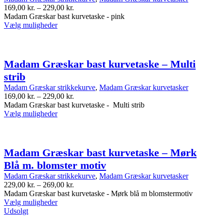
Prisinterval:
169,00
kr.
–
229,00
kr.
169,00 kr.
Madam Græskar bast kurvetaske - pink
Dette
til
Vælg muligheder
produkt
229,00 kr.
har
flere
varianter.
Madam Græskar bast kurvetaske – Multi
Indstillingerne
strib
kan
vælges
Madam Græskar strikkekurve
,
Madam Græskar kurvetasker
på
Prisinterval:
169,00
kr.
–
229,00
kr.
produktsiden
169,00 kr.
Madam Græskar bast kurvetaske - Multi strib
Dette
til
Vælg muligheder
produkt
229,00 kr.
har
flere
varianter.
Madam Græskar bast kurvetaske – Mørk
Indstillingerne
Blå m. blomster motiv
kan
vælges
Madam Græskar strikkekurve
,
Madam Græskar kurvetasker
på
Prisinterval:
229,00
kr.
–
269,00
kr.
produktsiden
229,00 kr.
Madam Græskar bast kurvetaske - Mørk blå m blomstermotiv
Dette
til
Vælg muligheder
produkt
269,00 kr.
Udsolgt