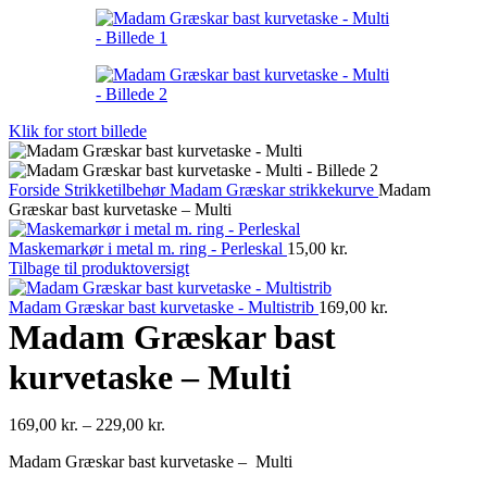
Klik for stort billede
Forside
Strikketilbehør
Madam Græskar strikkekurve
Madam
Græskar bast kurvetaske – Multi
Maskemarkør i metal m. ring - Perleskal
15,00
kr.
Tilbage til produktoversigt
Madam Græskar bast kurvetaske - Multistrib
169,00
kr.
Madam Græskar bast
kurvetaske – Multi
Prisinterval:
169,00
kr.
–
229,00
kr.
169,00 kr.
Madam Græskar bast kurvetaske – Multi
til
229,00 kr.