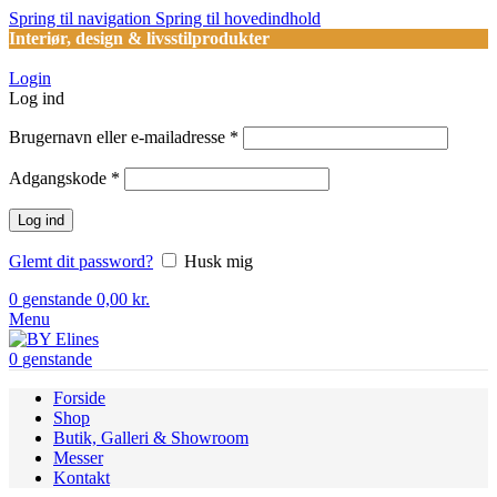
Spring til navigation
Spring til hovedindhold
Interiør, design & livsstilprodukter
Login
Log ind
Påkrævet
Brugernavn eller e-mailadresse
*
Påkrævet
Adgangskode
*
Log ind
Glemt dit password?
Husk mig
0
genstande
0,00
kr.
Menu
0
genstande
Forside
Shop
Butik, Galleri & Showroom
Messer
Kontakt