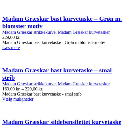
har
flere
varianter.
Indstillingerne
Madam Græskar bast kurvetaske – Grøn m.
kan
blomster motiv
vælges
på
Madam Græskar strikkekurve
,
Madam Græskar kurvetasker
produktsiden
229,00
kr.
Madam Græskar bast kurvetaske - Grøn m blomstermotiv
Læs mere
Madam Græskar bast kurvetaske – smal
strib
Madam Græskar strikkekurve
,
Madam Græskar kurvetasker
Prisinterval:
169,00
kr.
–
229,00
kr.
169,00 kr.
Madam Græskar bast kurvetaske - smal strib
Dette
til
Vælg muligheder
produkt
229,00 kr.
har
flere
varianter.
Madam Græskar sildebensflettet kurvetaske
Indstillingerne