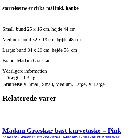
størrelserne er cirka-mål inkl. hanke
Small: bund 25 x 16 cm, højde 44 cm
Medium: bund 32 x 19 cm, højde 48 cm
Large: bund 34 x 20 cm, højde 56 cm
Brand: Madam Græskar
Yderligere information
Vægt
1,3 kg
Størrelse
X-Small
,
Small
,
Medium
,
Large
,
X-Large
Relaterede varer
Madam Græskar bast kurvetaske – Pink
Madam Græskar strikkekurve
,
Madam Græskar kurvetasker