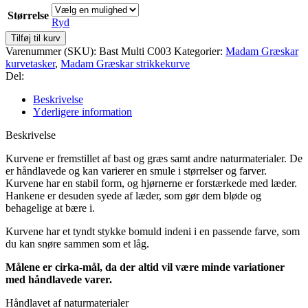
Størrelse
Ryd
Madam
Tilføj til kurv
Græskar
Varenummer (SKU):
Bast Multi C003
Kategorier:
Madam Græskar
bast
kurvetasker
,
Madam Græskar strikkekurve
kurvetaske
Del:
-
Multi
Beskrivelse
antal
Yderligere information
Beskrivelse
Kurvene er fremstillet af bast og græs samt andre naturmaterialer. De
er håndlavede og kan varierer en smule i størrelser og farver.
Kurvene har en stabil form, og hjørnerne er forstærkede med læder.
Hankene er desuden syede af læder, som gør dem bløde og
behagelige at bære i.
Kurvene har et tyndt stykke bomuld indeni i en passende farve, som
du kan snøre sammen som et låg.
Målene er cirka-mål, da der altid vil være minde variationer
med håndlavede varer.
Håndlavet af naturmaterialer