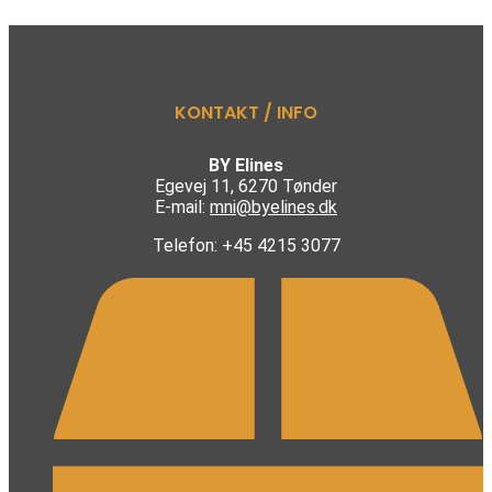
flere
varianter.
Indstillingerne
kan
vælges
på
KONTAKT / INFO
produktsiden
BY Elines
Egevej 11, 6270 Tønder
E-mail:
mni@byelines.dk
Telefon: +45 4215 3077