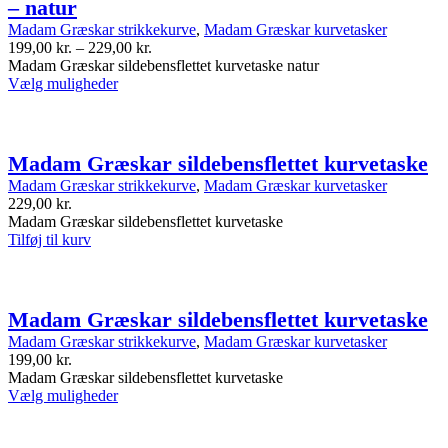
– natur
kan
vælges
Madam Græskar strikkekurve
,
Madam Græskar kurvetasker
på
Prisinterval:
199,00
kr.
–
229,00
kr.
produktsiden
199,00 kr.
Madam Græskar sildebensflettet kurvetaske natur
Dette
til
Vælg muligheder
produkt
229,00 kr.
har
flere
varianter.
Madam Græskar sildebensflettet kurvetaske
Indstillingerne
Madam Græskar strikkekurve
,
Madam Græskar kurvetasker
kan
229,00
kr.
vælges
Madam Græskar sildebensflettet kurvetaske
på
Tilføj til kurv
produktsiden
Madam Græskar sildebensflettet kurvetaske
Madam Græskar strikkekurve
,
Madam Græskar kurvetasker
199,00
kr.
Madam Græskar sildebensflettet kurvetaske
Dette
Vælg muligheder
produkt
har