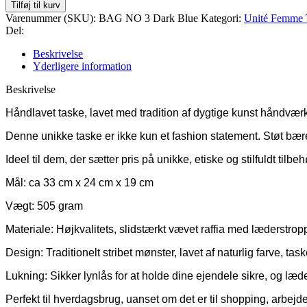
Unité
Tilføj til kurv
Femme
Varenummer (SKU):
BAG NO 3 Dark Blue
Kategori:
Unité Femme 
-
Del:
Taske
NO.
Beskrivelse
3
Yderligere information
Dark
Blue
Beskrivelse
m.
Håndlavet taske, lavet med tradition af dygtige kunst håndvær
lynlås
antal
Denne unikke taske er ikke kun et fashion statement. Støt bæ
Ideel til dem, der sætter pris på unikke, etiske og stilfuldt tilbeh
Mål: ca 33 cm x 24 cm x 19 cm
Vægt: 505 gram
Materiale: Højkvalitets, slidstærkt vævet raffia med læderstrop
Design: Traditionelt stribet mønster, lavet af naturlig farve, ta
Lukning: Sikker lynlås for at holde dine ejendele sikre, og læd
Perfekt til hverdagsbrug, uanset om det er til shopping, arbejde 