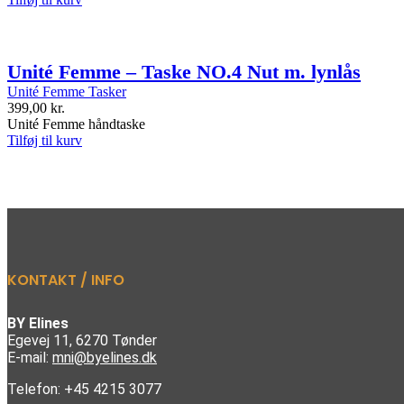
Unité Femme – Taske NO.4 Nut m. lynlås
Unité Femme Tasker
399,00
kr.
Unité Femme håndtaske
Tilføj til kurv
KONTAKT / INFO
BY Elines
Egevej 11, 6270 Tønder
E-mail:
mni@byelines.dk
Telefon: +45 4215 3077