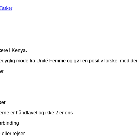
Tasker
kere i Kenya.
redygtig mode fra Unité Femme og gør en positiv forskel med d
ør.
per
skerne er håndlavet og ikke 2 er ens
erbinding
eller rejser