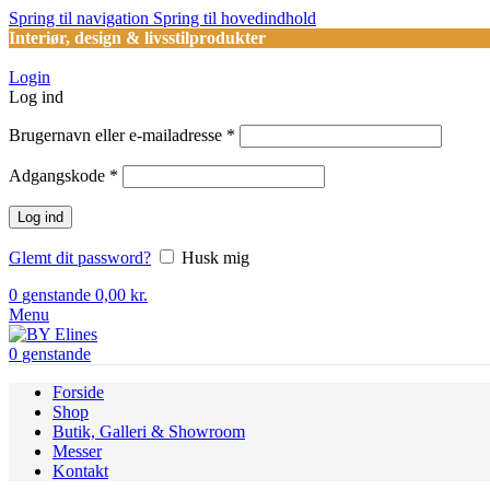
Spring til navigation
Spring til hovedindhold
Interiør, design & livsstilprodukter
Login
Log ind
Påkrævet
Brugernavn eller e-mailadresse
*
Påkrævet
Adgangskode
*
Log ind
Glemt dit password?
Husk mig
0
genstande
0,00
kr.
Menu
0
genstande
Forside
Shop
Butik, Galleri & Showroom
Messer
Kontakt