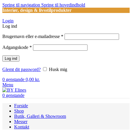
Spring til navigation
Spring til hovedindhold
Interiør, design & livsstilprodukter
Login
Log ind
Påkrævet
Brugernavn eller e-mailadresse
*
Påkrævet
Adgangskode
*
Log ind
Glemt dit password?
Husk mig
0
genstande
0,00
kr.
Menu
0
genstande
Forside
Shop
Butik, Galleri & Showroom
Messer
Kontakt