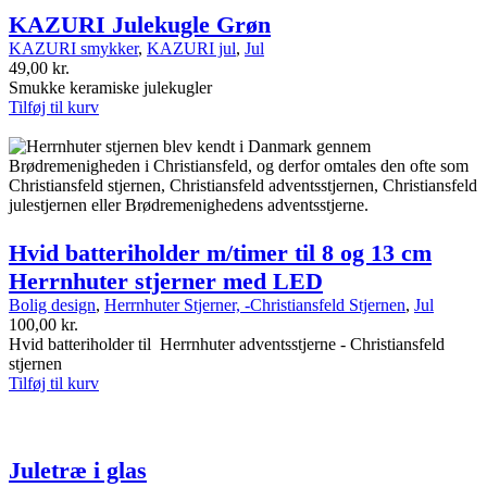
KAZURI Julekugle Grøn
KAZURI smykker
,
KAZURI jul
,
Jul
49,00
kr.
Smukke keramiske julekugler
Tilføj til kurv
Hvid batteriholder m/timer til 8 og 13 cm
Herrnhuter stjerner med LED
Bolig design
,
Herrnhuter Stjerner, -Christiansfeld Stjernen
,
Jul
100,00
kr.
Hvid batteriholder til Herrnhuter adventsstjerne - Christiansfeld
stjernen
Tilføj til kurv
Juletræ i glas