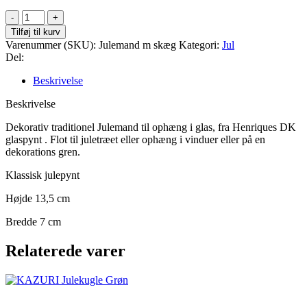
Julemand
m
Tilføj til kurv
skæg
Varenummer (SKU):
Julemand m skæg
Kategori:
Jul
i
Del:
glas
antal
Beskrivelse
Beskrivelse
Dekorativ traditionel Julemand til ophæng i glas, fra Henriques DK
glaspynt . Flot til juletræet eller ophæng i vinduer eller på en
dekorations gren.
Klassisk julepynt
Højde 13,5 cm
Bredde 7 cm
Relaterede varer