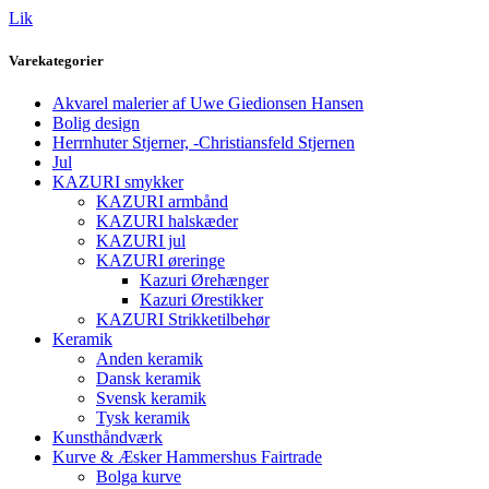
Lik
Varekategorier
Akvarel malerier af Uwe Giedionsen Hansen
Bolig design
Herrnhuter Stjerner, -Christiansfeld Stjernen
Jul
KAZURI smykker
KAZURI armbånd
KAZURI halskæder
KAZURI jul
KAZURI øreringe
Kazuri Ørehænger
Kazuri Ørestikker
KAZURI Strikketilbehør
Keramik
Anden keramik
Dansk keramik
Svensk keramik
Tysk keramik
Kunsthåndværk
Kurve & Æsker Hammershus Fairtrade
Bolga kurve