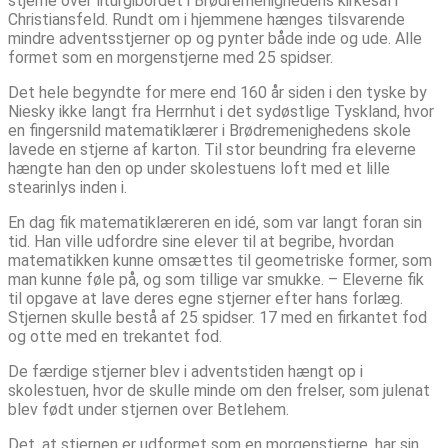
stjerne over liturgibordet i Brødremenighedens kirkesal i
Christiansfeld. Rundt om i hjemmene hænges tilsvarende
mindre adventsstjerner op og pynter både inde og ude. Alle
formet som en morgenstjerne med 25 spidser.
Det hele begyndte for mere end 160 år siden i den tyske by
Niesky ikke langt fra Herrnhut i det sydøstlige Tyskland, hvor
en fingersnild matematiklærer i Brødremenighedens skole
lavede en stjerne af karton. Til stor beundring fra eleverne
hængte han den op under skolestuens loft med et lille
stearinlys inden i.
En dag fik matematiklæreren en idé, som var langt foran sin
tid. Han ville udfordre sine elever til at begribe, hvordan
matematikken kunne omsættes til geometriske former, som
man kunne føle på, og som tillige var smukke. – Eleverne fik
til opgave at lave deres egne stjerner efter hans forlæg.
Stjernen skulle bestå af 25 spidser. 17 med en firkantet fod
og otte med en trekantet fod.
De færdige stjerner blev i adventstiden hængt op i
skolestuen, hvor de skulle minde om den frelser, som julenat
blev født under stjernen over Betlehem.
Det, at stjernen er udformet som en morgenstjerne, har sin