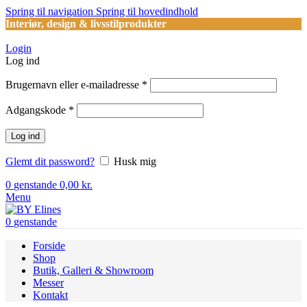
Spring til navigation
Spring til hovedindhold
Interiør, design & livsstilprodukter
Login
Log ind
Påkrævet
Brugernavn eller e-mailadresse
*
Påkrævet
Adgangskode
*
Log ind
Glemt dit password?
Husk mig
0
genstande
0,00
kr.
Menu
0
genstande
Forside
Shop
Butik, Galleri & Showroom
Messer
Kontakt