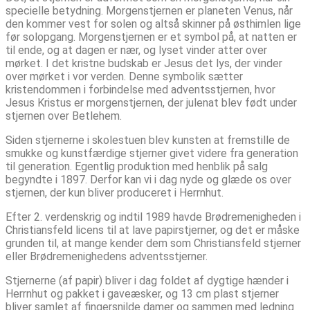
specielle betydning. Morgenstjernen er planeten Venus, når
den kommer vest for solen og altså skinner på østhimlen lige
før solopgang. Morgenstjernen er et symbol på, at natten er
til ende, og at dagen er nær, og lyset vinder atter over
mørket. I det kristne budskab er Jesus det lys, der vinder
over mørket i vor verden. Denne symbolik sætter
kristendommen i forbindelse med adventsstjernen, hvor
Jesus Kristus er morgenstjernen, der julenat blev født under
stjernen over Betlehem.
Siden stjernerne i skolestuen blev kunsten at fremstille de
smukke og kunstfærdige stjerner givet videre fra generation
til generation. Egentlig produktion med henblik på salg
begyndte i 1897. Derfor kan vi i dag nyde og glæde os over
stjernen, der kun bliver produceret i Herrnhut.
Efter 2. verdenskrig og indtil 1989 havde Brødremenigheden i
Christiansfeld licens til at lave papirstjerner, og det er måske
grunden til, at mange kender dem som Christiansfeld stjerner
eller Brødremenighedens adventsstjerner.
Stjernerne (af papir) bliver i dag foldet af dygtige hænder i
Herrnhut og pakket i gaveæsker, og 13 cm plast stjerner
bliver samlet af fingersnilde damer og sammen med ledning