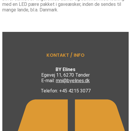
med en LED pære pakket i gaveæsker, inden de sendes til
mange lande, bl.a. Danmark.
KONTAKT / INFO
BY Elines
Egevej 11, 6270 Tønder
E-mail:
mni@byelines.dk
Telefon: +45 4215 3077