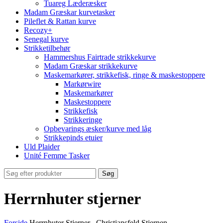
Tuareg Læderæsker
Madam Græskar kurvetasker
Pileflet & Rattan kurve
Recozy+
Senegal kurve
Strikketilbehør
Hammershus Fairtrade strikkekurve
Madam Græskar strikkekurve
Maskemarkører, strikkefisk, ringe & maskestoppere
Markørwire
Maskemarkører
Maskestoppere
Strikkefisk
Strikkeringe
Opbevarings æsker/kurve med låg
Strikkepinds etuier
Uld Plaider
Unité Femme Tasker
Søg
Herrnhuter stjerner
Forside
Herrnhuter Stjerner, -Christiansfeld Stjernen