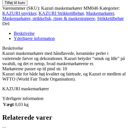
KAZURI
Tilføj til kurv
maskemarkører
Varenummer (SKU):
Kazuri maskemarkører MM046
Kategorier:
4
KAZURI smykker
,
KAZURI Strikketilbehør
,
Maskemarkører
,
stk
Maskemarkører, strikkefisk, ringe & maskestoppere
,
Strikketilbehør
antal
Del:
Beskrivelse
Yderligere information
Beskrivelse
Kazuri maskemarkører med håndlavede, keramiske perler i
varierende farver og dekorationer. Kazuri betyder “smuk og lille” på
swahili, og det er netop, hvad maskemarkørerne er.
Markørerne passer op til pind str. 10
Kazuri står for både høj kvalitet og fairtrade, og Kazuri er medlem af
WFTO (World Fair Trade Organisation).
KAZURI maskemarkører
Yderligere information
Vægt
0,03 kg
Relaterede varer