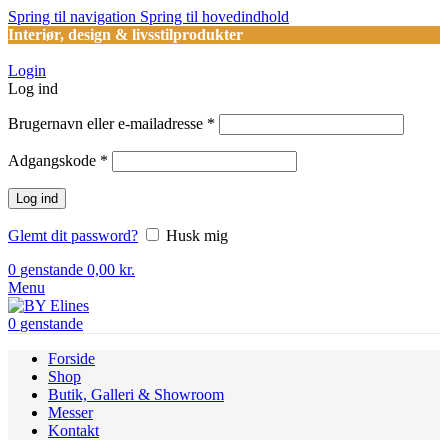
Spring til navigation
Spring til hovedindhold
Interiør, design & livsstilprodukter
Login
Log ind
Påkrævet
Brugernavn eller e-mailadresse
*
Påkrævet
Adgangskode
*
Log ind
Glemt dit password?
Husk mig
0
genstande
0,00
kr.
Menu
0
genstande
Forside
Shop
Butik, Galleri & Showroom
Messer
Kontakt