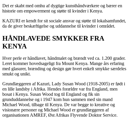
Det er skabt med omhu af dygtige kunsthåndværkere og bærer en
historie om empowerment og støtte til kvinder i Kenya.
KAZURI er kendt for sit sociale ansvar og støtte til lokalsamfundet,
da de giver beskæftigelse og uddannelse til kvinder i området.
HÅNDLAVEDE SMYKKER FRA
KENYA
Hver perle er håndlavet, håndmalet og brændt ved ca. 1.200 grader.
Leret kommer hovedsageligt fra Mount Kenya. Mange års erfaring
med glasurer, brænding og design gør hvert enkelt smykke særdeles
smukt og unikt.
Grundlæggeren af Kazuri, Lady Susan Wood (1918-2005) er født i
en lille landsby i Afrika. Hendes forældre var fra England, men
bosat i Kenya. Susan Wood tog til England og fik sin
grunduddannelse og i 1947 kom hun sammen med sin mand
Michael Wood, tilbage til Kenya. De var begge to kreative og
visionære personer og Michael Wood er grundlæggeren af
organisationen AMREF, Øst Afrikas Flyvende Doktor Service.