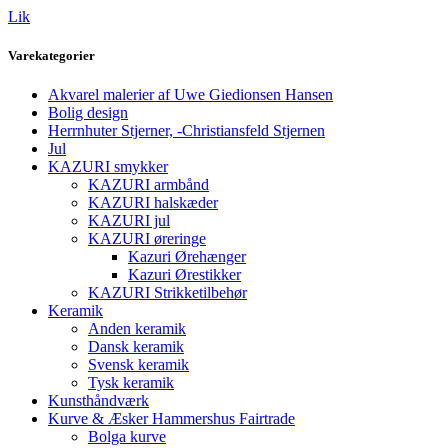
Lik
Varekategorier
Akvarel malerier af Uwe Giedionsen Hansen
Bolig design
Herrnhuter Stjerner, -Christiansfeld Stjernen
Jul
KAZURI smykker
KAZURI armbånd
KAZURI halskæder
KAZURI jul
KAZURI øreringe
Kazuri Ørehænger
Kazuri Ørestikker
KAZURI Strikketilbehør
Keramik
Anden keramik
Dansk keramik
Svensk keramik
Tysk keramik
Kunsthåndværk
Kurve & Æsker Hammershus Fairtrade
Bolga kurve