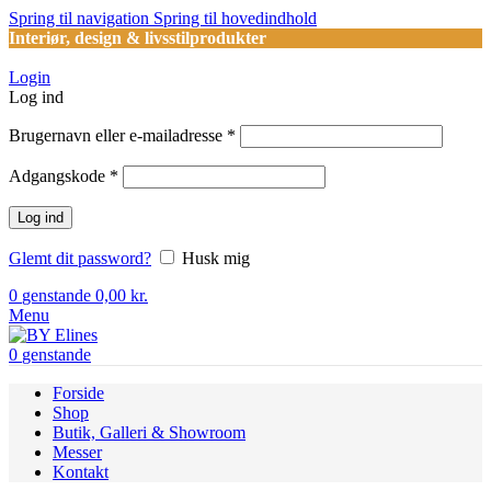
Spring til navigation
Spring til hovedindhold
Interiør, design & livsstilprodukter
Login
Log ind
Påkrævet
Brugernavn eller e-mailadresse
*
Påkrævet
Adgangskode
*
Log ind
Glemt dit password?
Husk mig
0
genstande
0,00
kr.
Menu
0
genstande
Forside
Shop
Butik, Galleri & Showroom
Messer
Kontakt