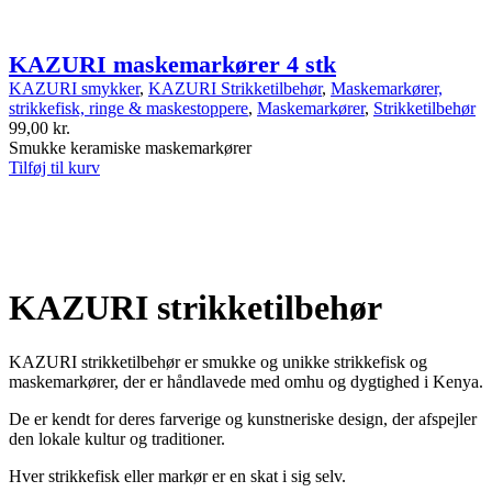
KAZURI maskemarkører 4 stk
KAZURI smykker
,
KAZURI Strikketilbehør
,
Maskemarkører,
strikkefisk, ringe & maskestoppere
,
Maskemarkører
,
Strikketilbehør
99,00
kr.
Smukke keramiske maskemarkører
Tilføj til kurv
KAZURI strikketilbehør
KAZURI strikketilbehør er smukke og unikke strikkefisk og
maskemarkører, der er håndlavede med omhu og dygtighed i Kenya.
De er kendt for deres farverige og kunstneriske design, der afspejler
den lokale kultur og traditioner.
Hver strikkefisk eller markør er en skat i sig selv.