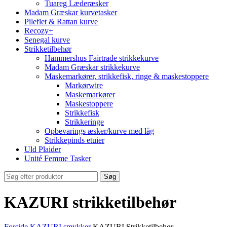
Tuareg Læderæsker
Madam Græskar kurvetasker
Pileflet & Rattan kurve
Recozy+
Senegal kurve
Strikketilbehør
Hammershus Fairtrade strikkekurve
Madam Græskar strikkekurve
Maskemarkører, strikkefisk, ringe & maskestoppere
Markørwire
Maskemarkører
Maskestoppere
Strikkefisk
Strikkeringe
Opbevarings æsker/kurve med låg
Strikkepinds etuier
Uld Plaider
Unité Femme Tasker
Søg
KAZURI strikketilbehør
Forside
KAZURI smykker
KAZURI Strikketilbehør