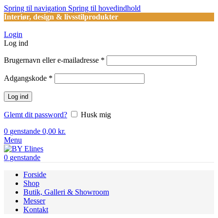
Spring til navigation
Spring til hovedindhold
Interiør, design & livsstilprodukter
Login
Log ind
Påkrævet
Brugernavn eller e-mailadresse
*
Påkrævet
Adgangskode
*
Log ind
Glemt dit password?
Husk mig
0
genstande
0,00
kr.
Menu
0
genstande
Forside
Shop
Butik, Galleri & Showroom
Messer
Kontakt