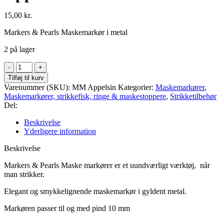
15,00
kr.
Markers & Pearls Maskemarkør i metal
2 på lager
Maskemarkør
i
Tilføj til kurv
metal
Varenummer (SKU):
MM Appelsin
Kategorier:
Maskemarkører
,
m.
Maskemarkører, strikkefisk, ringe & maskestoppere
,
Strikketilbehør
ring
Del:
-
Appelsinskive
Beskrivelse
antal
Yderligere information
Beskrivelse
Markers & Pearls Maske markører er et uundværligt værktøj, når
man strikker.
Elegant og smykkelignende maskemarkør i gyldent metal.
Markøren passer til og med pind 10 mm