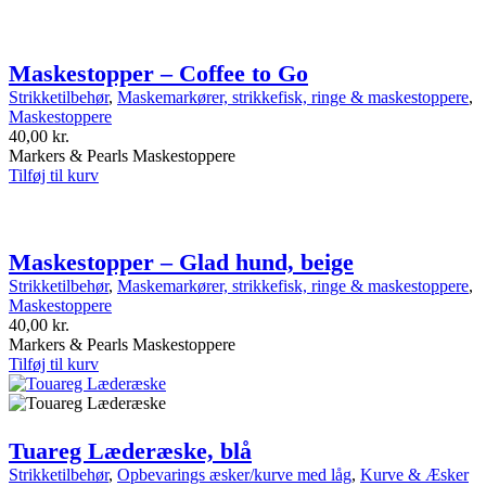
Maskestopper – Coffee to Go
Strikketilbehør
,
Maskemarkører, strikkefisk, ringe & maskestoppere
,
Maskestoppere
40,00
kr.
Markers & Pearls Maskestoppere
Tilføj til kurv
Maskestopper – Glad hund, beige
Strikketilbehør
,
Maskemarkører, strikkefisk, ringe & maskestoppere
,
Maskestoppere
40,00
kr.
Markers & Pearls Maskestoppere
Tilføj til kurv
Tuareg Læderæske, blå
Strikketilbehør
,
Opbevarings æsker/kurve med låg
,
Kurve & Æsker