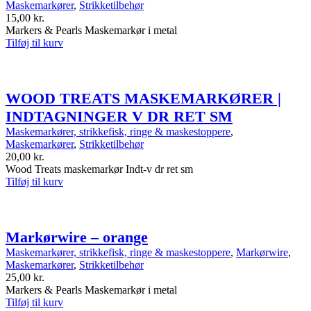
Maskemarkører
,
Strikketilbehør
15,00
kr.
Markers & Pearls Maskemarkør i metal
Tilføj til kurv
WOOD TREATS MASKEMARKØRER |
INDTAGNINGER V DR RET SM
Maskemarkører, strikkefisk, ringe & maskestoppere
,
Maskemarkører
,
Strikketilbehør
20,00
kr.
Wood Treats maskemarkør Indt-v dr ret sm
Tilføj til kurv
Markørwire – orange
Maskemarkører, strikkefisk, ringe & maskestoppere
,
Markørwire
,
Maskemarkører
,
Strikketilbehør
25,00
kr.
Markers & Pearls Maskemarkør i metal
Tilføj til kurv