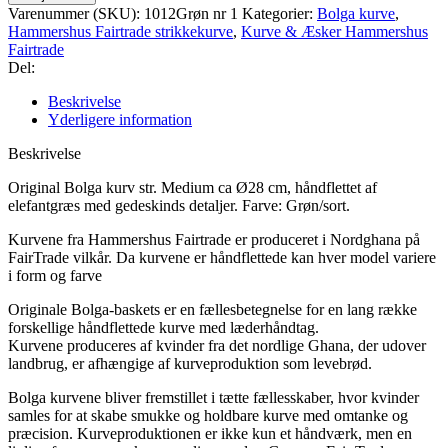
kurv
Varenummer (SKU):
1012Grøn nr 1
Kategorier:
Bolga kurve
,
Ø
Hammershus Fairtrade strikkekurve
,
Kurve & Æsker Hammershus
28
Fairtrade
cm
Del:
antal
Beskrivelse
Yderligere information
Beskrivelse
Original Bolga kurv str. Medium ca Ø28 cm, håndflettet af
elefantgræs med gedeskinds detaljer. Farve: Grøn/sort.
Kurvene fra Hammershus Fairtrade er produceret i Nordghana på
FairTrade vilkår. Da kurvene er håndflettede kan hver model variere
i form og farve
Originale Bolga-baskets er en fællesbetegnelse for en lang række
forskellige håndflettede kurve med læderhåndtag.
Kurvene produceres af kvinder fra det nordlige Ghana, der udover
landbrug, er afhængige af kurveproduktion som levebrød.
Bolga kurvene bliver fremstillet i tætte fællesskaber, hvor kvinder
samles for at skabe smukke og holdbare kurve med omtanke og
præcision. Kurveproduktionen er ikke kun et håndværk, men en