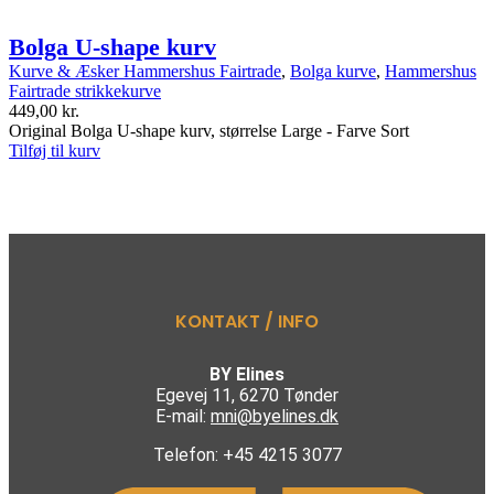
Bolga U-shape kurv
Kurve & Æsker Hammershus Fairtrade
,
Bolga kurve
,
Hammershus
Fairtrade strikkekurve
449,00
kr.
Original Bolga U-shape kurv, størrelse Large - Farve Sort
Tilføj til kurv
KONTAKT / INFO
BY Elines
Egevej 11, 6270 Tønder
E-mail:
mni@byelines.dk
Telefon: +45 4215 3077