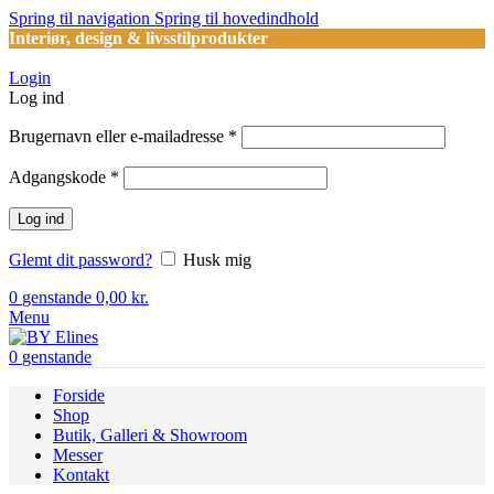
Spring til navigation
Spring til hovedindhold
Interiør, design & livsstilprodukter
Login
Log ind
Påkrævet
Brugernavn eller e-mailadresse
*
Påkrævet
Adgangskode
*
Log ind
Glemt dit password?
Husk mig
0
genstande
0,00
kr.
Menu
0
genstande
Forside
Shop
Butik, Galleri & Showroom
Messer
Kontakt