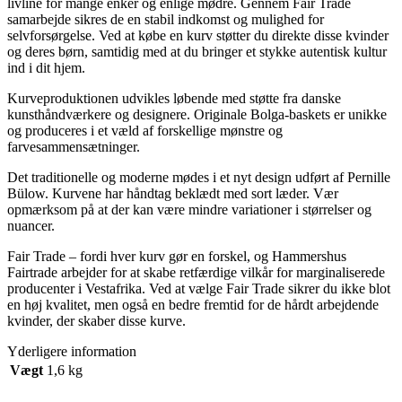
livline for mange enker og enlige mødre. Gennem Fair Trade
samarbejde sikres de en stabil indkomst og mulighed for
selvforsørgelse. Ved at købe en kurv støtter du direkte disse kvinder
og deres børn, samtidig med at du bringer et stykke autentisk kultur
ind i dit hjem.
Kurveproduktionen udvikles løbende med støtte fra danske
kunsthåndværkere og designere. Originale Bolga-baskets er unikke
og produceres i et væld af forskellige mønstre og
farvesammensætninger.
Det traditionelle og moderne mødes i et nyt design udført af Pernille
Bülow. Kurvene har håndtag beklædt med sort læder. Vær
opmærksom på at der kan være mindre variationer i størrelser og
nuancer.
Fair Trade – fordi hver kurv gør en forskel, og Hammershus
Fairtrade arbejder for at skabe retfærdige vilkår for marginaliserede
producenter i Vestafrika. Ved at vælge Fair Trade sikrer du ikke blot
en høj kvalitet, men også en bedre fremtid for de hårdt arbejdende
kvinder, der skaber disse kurve.
Yderligere information
Vægt
1,6 kg