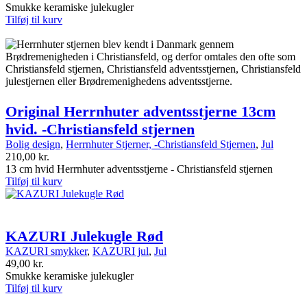
Smukke keramiske julekugler
Tilføj til kurv
Original Herrnhuter adventsstjerne 13cm
hvid. -Christiansfeld stjernen
Bolig design
,
Herrnhuter Stjerner, -Christiansfeld Stjernen
,
Jul
210,00
kr.
13 cm hvid Herrnhuter adventsstjerne - Christiansfeld stjernen
Tilføj til kurv
KAZURI Julekugle Rød
KAZURI smykker
,
KAZURI jul
,
Jul
49,00
kr.
Smukke keramiske julekugler
Tilføj til kurv