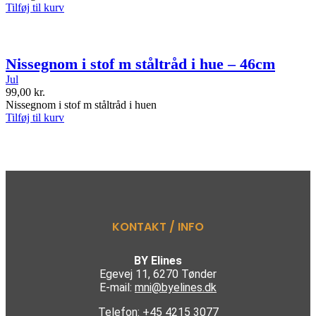
Tilføj til kurv
Nissegnom i stof m ståltråd i hue – 46cm
Jul
99,00
kr.
Nissegnom i stof m ståltråd i huen
Tilføj til kurv
KONTAKT / INFO
BY Elines
Egevej 11, 6270 Tønder
E-mail:
mni@byelines.dk
Telefon: +45 4215 3077