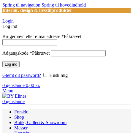
Spring til navigation
Spring til hovedindhold
Interiør, design & livsstilprodukter
Login
Log ind
Brugernavn eller e-mailadresse
*
Påkrævet
Adgangskode
*
Påkrævet
Log ind
Glemt dit password?
Husk mig
0
genstande
0,00
kr.
Menu
0
genstande
Forside
Shop
Butik, Galleri & Showroom
Messer