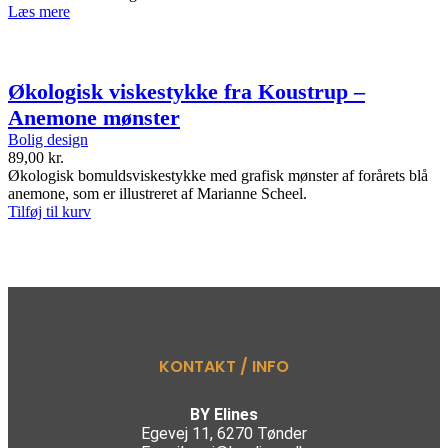
Læs mere
Økologisk viskestykke fra Koustrup –
Anemone mønster
Bolig design
89,00
kr.
Økologisk bomuldsviskestykke med grafisk mønster af forårets blå
anemone, som er illustreret af Marianne Scheel.
Tilføj til kurv
KONTAKT / INFO
BY Elines
Egevej 11, 6270 Tønder