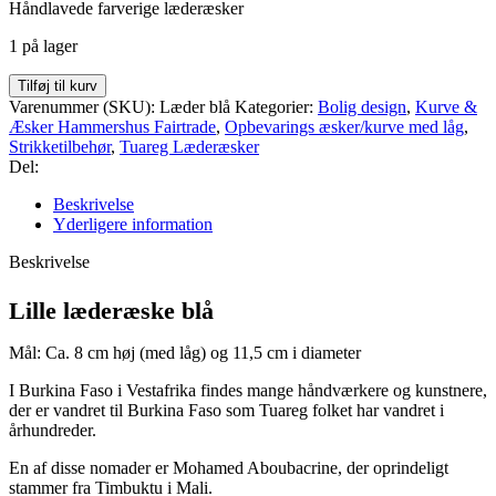
Håndlavede farverige læderæsker
1 på lager
Tuareg
Tilføj til kurv
Læderæske,
Varenummer (SKU):
Læder blå
Kategorier:
Bolig design
,
Kurve &
blå
Æsker Hammershus Fairtrade
,
Opbevarings æsker/kurve med låg
,
antal
Strikketilbehør
,
Tuareg Læderæsker
Del:
Beskrivelse
Yderligere information
Beskrivelse
Lille læderæske blå
Mål: Ca. 8 cm høj (med låg) og 11,5 cm i diameter
I Burkina Faso i Vestafrika findes mange håndværkere og kunstnere,
der er vandret til Burkina Faso som Tuareg folket har vandret i
århundreder.
En af disse nomader er Mohamed Aboubacrine, der oprindeligt
stammer fra Timbuktu i Mali.