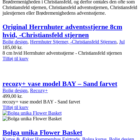
Original Herrnhuter adventsstjerne 8cm
hvid, -Christiansfeld stjernen
Bolig design
,
Herrnhuter Stjerner, -Christiansfeld Stjernen
,
Jul
185,00
kr.
8 cm hvid Herrnhuter adventsstjerne - Christiansfeld stjernen
Tilføj til kurv
recozy+ vase model BAY – Sand farvet
Bolig design
,
Recozy+
499,00
kr.
recozy+ vase model BAY - Sand farvet
Tilføj til kurv
Bolga unika Flower Basket
Kurve & Æsker Hammershus Fairtrade
,
Bolga kurve
,
Bolig design