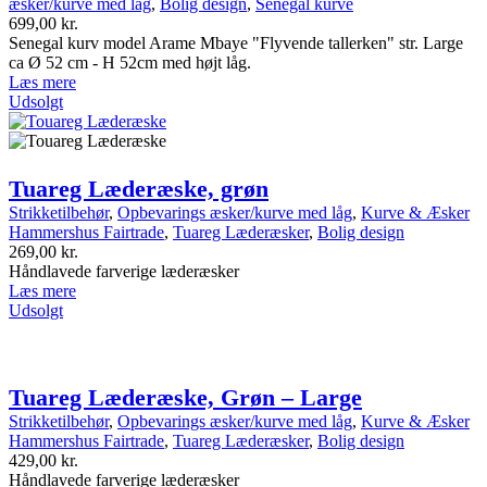
æsker/kurve med låg
,
Bolig design
,
Senegal kurve
699,00
kr.
Senegal kurv model Arame Mbaye "Flyvende tallerken" str. Large
ca Ø 52 cm - H 52cm med højt låg.
Læs mere
Udsolgt
Tuareg Læderæske, grøn
Strikketilbehør
,
Opbevarings æsker/kurve med låg
,
Kurve & Æsker
Hammershus Fairtrade
,
Tuareg Læderæsker
,
Bolig design
269,00
kr.
Håndlavede farverige læderæsker
Læs mere
Udsolgt
Tuareg Læderæske, Grøn – Large
Strikketilbehør
,
Opbevarings æsker/kurve med låg
,
Kurve & Æsker
Hammershus Fairtrade
,
Tuareg Læderæsker
,
Bolig design
429,00
kr.
Håndlavede farverige læderæsker