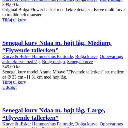
899,00
kr.
Original Bolga Flower basket med lækre detaljer - Farve multi farvet
m traditionelt mønster
Tilføj til kurv
Senegal kurv Ndaa m. højt låg, Medium,
“Flyvende tallerken”
Kurve & Æsker Hammershus Fairtrade
,
Bolga kurve
,
Opbevarings
æsker/kurve med låg
,
Bolig design
,
Senegal kurve
549,00
kr.
Senegal kurv model Arame Mbaye "Flyvende tallerken" str. mellem
ca Ø 33 cm - H 31 cm med højt låg.
Tilføj til kurv
Udsolgt
Senegal kurv Ndaa m. højt låg, Large,
“Flyvende tallerken”
Kurve & Æsker Hammershus Fairtrade
,
Bolga kurve
,
Opbevarings