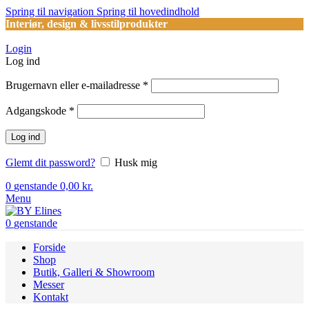
Spring til navigation
Spring til hovedindhold
Interiør, design & livsstilprodukter
Login
Log ind
Påkrævet
Brugernavn eller e-mailadresse
*
Påkrævet
Adgangskode
*
Log ind
Glemt dit password?
Husk mig
0
genstande
0,00
kr.
Menu
0
genstande
Forside
Shop
Butik, Galleri & Showroom
Messer
Kontakt