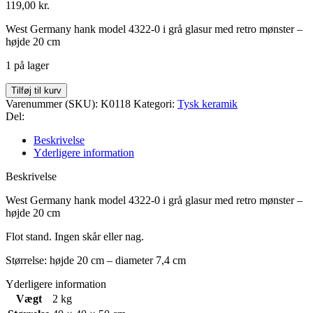
119,00
kr.
West Germany hank model 4322-0 i grå glasur med retro mønster –
højde 20 cm
1 på lager
West
Tilføj til kurv
Germany
Varenummer (SKU):
K0118
Kategori:
Tysk keramik
hank
Del:
vase
antal
Beskrivelse
Yderligere information
Beskrivelse
West Germany hank model 4322-0 i grå glasur med retro mønster –
højde 20 cm
Flot stand. Ingen skår eller nag.
Størrelse: højde 20 cm – diameter 7,4 cm
Yderligere information
Vægt
2 kg