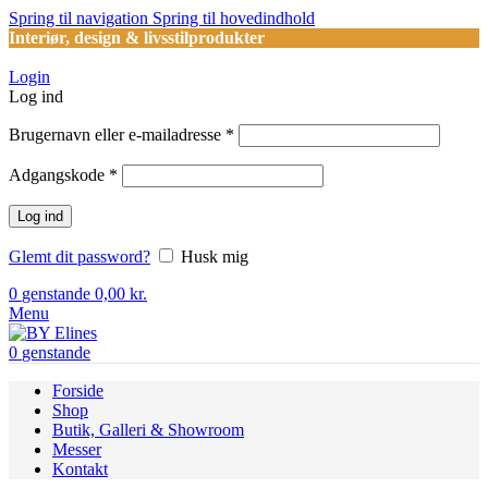
Spring til navigation
Spring til hovedindhold
Interiør, design & livsstilprodukter
Login
Log ind
Påkrævet
Brugernavn eller e-mailadresse
*
Påkrævet
Adgangskode
*
Log ind
Glemt dit password?
Husk mig
0
genstande
0,00
kr.
Menu
0
genstande
Forside
Shop
Butik, Galleri & Showroom
Messer
Kontakt