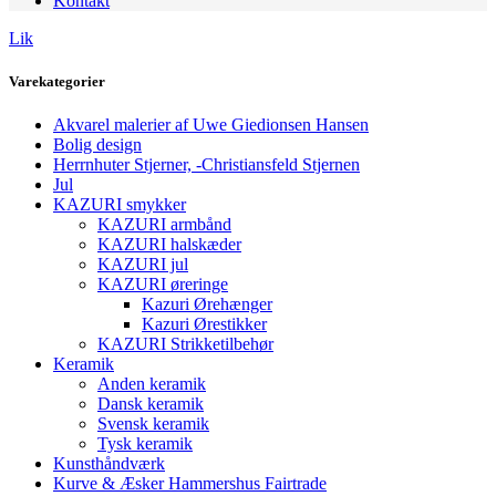
Kontakt
Lik
Varekategorier
Akvarel malerier af Uwe Giedionsen Hansen
Bolig design
Herrnhuter Stjerner, -Christiansfeld Stjernen
Jul
KAZURI smykker
KAZURI armbånd
KAZURI halskæder
KAZURI jul
KAZURI øreringe
Kazuri Ørehænger
Kazuri Ørestikker
KAZURI Strikketilbehør
Keramik
Anden keramik
Dansk keramik
Svensk keramik
Tysk keramik
Kunsthåndværk
Kurve & Æsker Hammershus Fairtrade