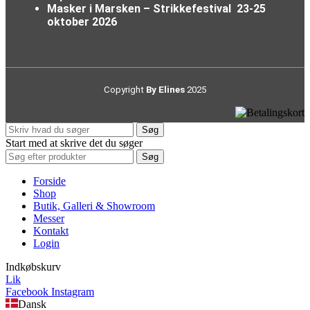
Masker i Marsken – Strikkefestival
23-25
oktober 2026
Copyright
By Elines
2025
Søg
Start med at skrive det du søger
Søg
Forside
Shop
Butik, Galleri & Showroom
Messer
Kontakt
Login
Indkøbskurv
Lik
Facebook
Instagram
Dansk