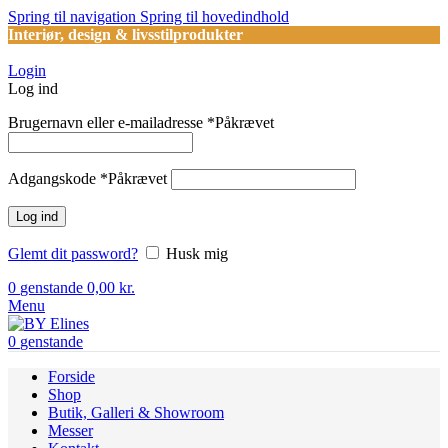
Spring til navigation
Spring til hovedindhold
Interiør, design & livsstilprodukter
Login
Log ind
Brugernavn eller e-mailadresse
*
Påkrævet
Adgangskode
*
Påkrævet
Log ind
Glemt dit password?
Husk mig
0
genstande
0,00
kr.
Menu
0
genstande
Forside
Shop
Butik, Galleri & Showroom
Messer