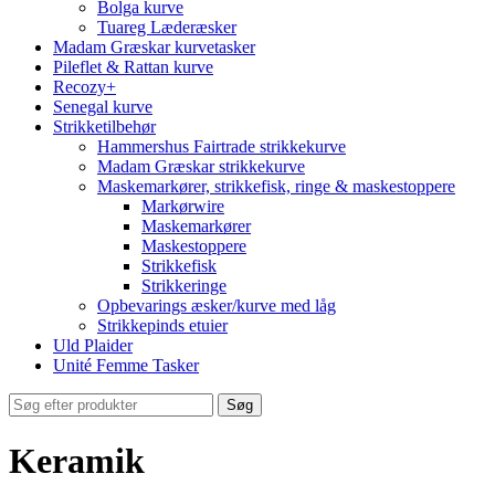
Bolga kurve
Tuareg Læderæsker
Madam Græskar kurvetasker
Pileflet & Rattan kurve
Recozy+
Senegal kurve
Strikketilbehør
Hammershus Fairtrade strikkekurve
Madam Græskar strikkekurve
Maskemarkører, strikkefisk, ringe & maskestoppere
Markørwire
Maskemarkører
Maskestoppere
Strikkefisk
Strikkeringe
Opbevarings æsker/kurve med låg
Strikkepinds etuier
Uld Plaider
Unité Femme Tasker
Søg
Keramik