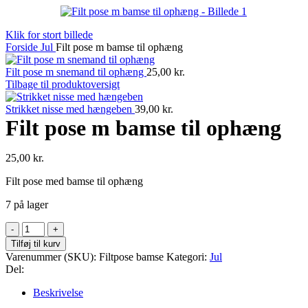
Klik for stort billede
Forside
Jul
Filt pose m bamse til ophæng
Filt pose m snemand til ophæng
25,00
kr.
Tilbage til produktoversigt
Strikket nisse med hængeben
39,00
kr.
Filt pose m bamse til ophæng
25,00
kr.
Filt pose med bamse til ophæng
7 på lager
Filt
pose
Tilføj til kurv
m
Varenummer (SKU):
Filtpose bamse
Kategori:
Jul
bamse
Del:
til
ophæng
Beskrivelse
antal