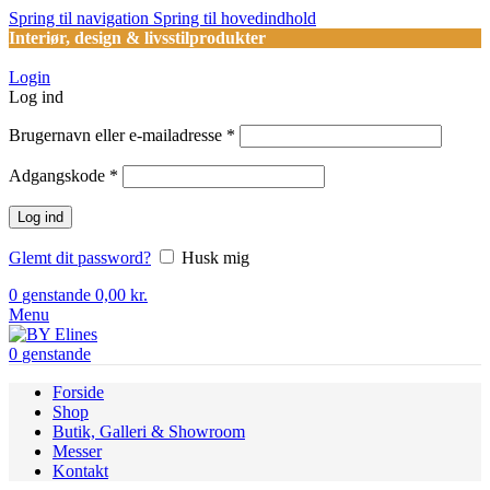
Spring til navigation
Spring til hovedindhold
Interiør, design & livsstilprodukter
Login
Log ind
Påkrævet
Brugernavn eller e-mailadresse
*
Påkrævet
Adgangskode
*
Log ind
Glemt dit password?
Husk mig
0
genstande
0,00
kr.
Menu
0
genstande
Forside
Shop
Butik, Galleri & Showroom
Messer
Kontakt