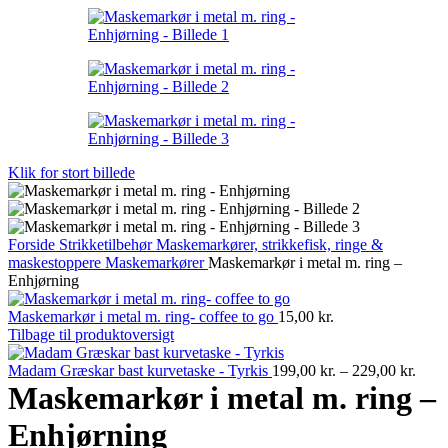
Klik for stort billede
Forside
Strikketilbehør
Maskemarkører, strikkefisk, ringe &
maskestoppere
Maskemarkører
Maskemarkør i metal m. ring –
Enhjørning
Maskemarkør i metal m. ring- coffee to go
15,00
kr.
Tilbage til produktoversigt
Prisi
Madam Græskar bast kurvetaske - Tyrkis
199,00
kr.
–
229,00
kr.
199,0
Maskemarkør i metal m. ring –
til
229,0
Enhjørning