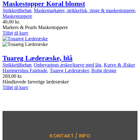
Maskestopper Koral blomst
Strikketilbehør
,
Maskemarkører, strikkefisk, ringe & maskestoppere
,
Maskestoppere
40,00
kr.
Markers & Pearls Maskestoppere
Tilføj til kurv
Tuareg Læderæske, blå
Strikketilbehør
,
Opbevarings æsker/kurve med låg
,
Kurve & Æsker
Hammershus Fairtrade
,
Tuareg Læderæsker
,
Bolig design
269,00
kr.
Håndlavede farverige læderæsker
Tilføj til kurv
KONTAKT / INFO