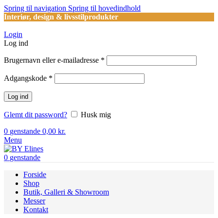
Spring til navigation
Spring til hovedindhold
Interiør, design & livsstilprodukter
Login
Log ind
Påkrævet
Brugernavn eller e-mailadresse
*
Påkrævet
Adgangskode
*
Log ind
Glemt dit password?
Husk mig
0
genstande
0,00
kr.
Menu
0
genstande
Forside
Shop
Butik, Galleri & Showroom
Messer
Kontakt