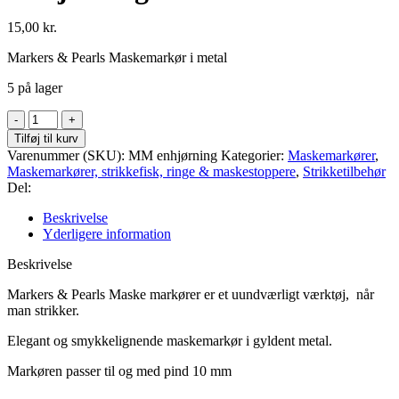
15,00
kr.
Markers & Pearls Maskemarkør i metal
5 på lager
Maskemarkør
i
Tilføj til kurv
metal
Varenummer (SKU):
MM enhjørning
Kategorier:
Maskemarkører
,
m.
Maskemarkører, strikkefisk, ringe & maskestoppere
,
Strikketilbehør
ring
Del:
-
Enhjørning
Beskrivelse
antal
Yderligere information
Beskrivelse
Markers & Pearls Maske markører er et uundværligt værktøj, når
man strikker.
Elegant og smykkelignende maskemarkør i gyldent metal.
Markøren passer til og med pind 10 mm