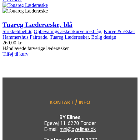
Tuareg Læderæske, blå
Strikketilbehør
,
Opbevarings æsker/kurve med låg
,
Kurve & Æsker
Hammershus Fairtrade
,
Tuareg Læderæsker
,
Bolig design
269,00
kr.
Håndlavede farverige læderæsker
Tilføj til kurv
KONTAKT / INFO
BY Elines
Egevej 11, 6270 Tønder
E-mail:
mni@byelines.dk