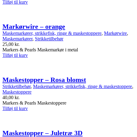
Tilføj til kurv
Markørwire – orange
Maskemarkører, strikkefisk, ringe & maskestoppere
,
Markørwire
,
Maskemarkører
,
Strikketilbehør
25,00
kr.
Markers & Pearls Maskemarkør i metal
Tilføj til kurv
Maskestopper – Rosa blomst
Strikketilbehør
,
Maskemarkører, strikkefisk, ringe & maskestoppere
,
Maskestoppere
40,00
kr.
Markers & Pearls Maskestoppere
Tilføj til kurv
Maskestopper – Juletræ 3D