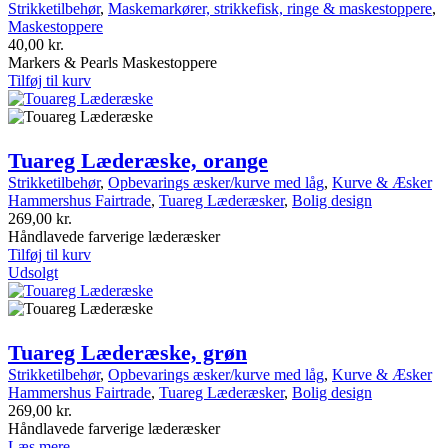
Strikketilbehør
,
Maskemarkører, strikkefisk, ringe & maskestoppere
,
Maskestoppere
40,00
kr.
Markers & Pearls Maskestoppere
Tilføj til kurv
Tuareg Læderæske, orange
Strikketilbehør
,
Opbevarings æsker/kurve med låg
,
Kurve & Æsker
Hammershus Fairtrade
,
Tuareg Læderæsker
,
Bolig design
269,00
kr.
Håndlavede farverige læderæsker
Tilføj til kurv
Udsolgt
Tuareg Læderæske, grøn
Strikketilbehør
,
Opbevarings æsker/kurve med låg
,
Kurve & Æsker
Hammershus Fairtrade
,
Tuareg Læderæsker
,
Bolig design
269,00
kr.
Håndlavede farverige læderæsker
Læs mere