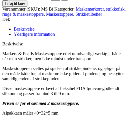
Tilføj til kurv
Varenummer (SKU):
MS Bi
Kategorier:
Maskemarkører, strikkefisk,
ringe & maskestoppere
,
Maskestoppere
,
Strikketilbehør
Del:
Beskrivelse
Yderligere information
Beskrivelse
Markers & Pearls Maskestoppere er et uundværligt værktøj, både
når man strikker, men ikke mindst under transport.
Maskestopperen sættes på spidsen af strikkepindene, og sørger på
den måde både for, at maskerne ikke glider af pindene, og beskytter
samtidig enden af strikkepinden.
Disse maskestoppere er lavet af fleksibel FDA fødevaregodkendt
silikone og passer fra pind 3 til 9 mm.
Prisen er for et sæt med 2 maskestoppere.
Alpakkaen måler 40*32*5 mm