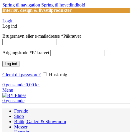
Spring til navigation
Spring til hovedindhold
Interiør, design & livsstilprodukter
Login
Log ind
Brugernavn eller e-mailadresse
*
Påkrævet
Adgangskode
*
Påkrævet
Log ind
Glemt dit password?
Husk mig
0
genstande
0,00
kr.
Menu
0
genstande
Forside
Shop
Butik, Galleri & Showroom
Messer