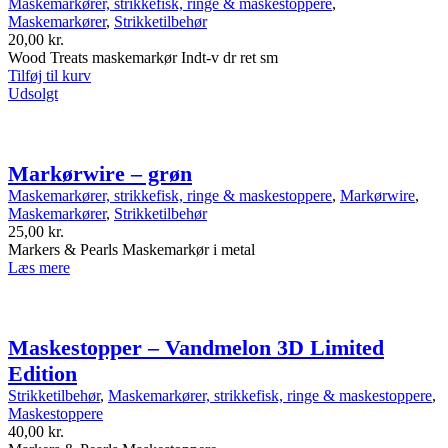
Maskemarkører, strikkefisk, ringe & maskestoppere
,
Maskemarkører
,
Strikketilbehør
20,00
kr.
Wood Treats maskemarkør Indt-v dr ret sm
Tilføj til kurv
Udsolgt
Markørwire – grøn
Maskemarkører, strikkefisk, ringe & maskestoppere
,
Markørwire
,
Maskemarkører
,
Strikketilbehør
25,00
kr.
Markers & Pearls Maskemarkør i metal
Læs mere
Maskestopper – Vandmelon 3D Limited
Edition
Strikketilbehør
,
Maskemarkører, strikkefisk, ringe & maskestoppere
,
Maskestoppere
40,00
kr.