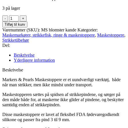
3 på lager
Maskestopper
Lyserød
Tilføj til kurv
blomster
Varenummer (SKU):
MS blomster kande
Kategorier:
vandkande
Maskemarkører, strikkefisk, ringe & maskestoppere
,
Maskestoppere
,
antal
Strikketilbehør
Del:
Beskrivelse
Yderligere information
Beskrivelse
Markers & Pearls Maskestoppere er et uundværligt værktøj, både
når man strikker, men ikke mindst under transport.
Maskestopperen sættes på spidsen af strikkepindene, og sørger på
den måde både for, at maskerne ikke glider af pindene, og beskytter
samtidig enden af strikkepinden.
Disse maskestoppere er lavet af fleksibel FDA fødevaregodkendt
silikone og passer fra pind 3 til 9 mm.