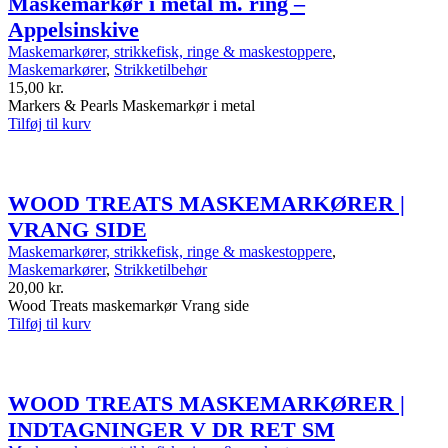
Maskemarkør i metal m. ring –
Appelsinskive
Maskemarkører, strikkefisk, ringe & maskestoppere
,
Maskemarkører
,
Strikketilbehør
15,00
kr.
Markers & Pearls Maskemarkør i metal
Tilføj til kurv
WOOD TREATS MASKEMARKØRER |
VRANG SIDE
Maskemarkører, strikkefisk, ringe & maskestoppere
,
Maskemarkører
,
Strikketilbehør
20,00
kr.
Wood Treats maskemarkør Vrang side
Tilføj til kurv
WOOD TREATS MASKEMARKØRER |
INDTAGNINGER V DR RET SM