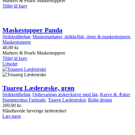
Markers & Pearls Maskestoppere
Tilføj til kurv
Maskestopper Panda
Strikketilbehør
,
Maskemarkører, strikkefisk, ringe & maskestoppere
,
Maskestoppere
40,00
kr.
Markers & Pearls Maskestoppere
Tilføj til kurv
Udsolgt
Tuareg Læderæske, grøn
Strikketilbehør
,
Opbevarings æsker/kurve med låg
,
Kurve & Æsker
Hammershus Fairtrade
,
Tuareg Læderæsker
,
Bolig design
269,00
kr.
Håndlavede farverige læderæsker
Læs mere