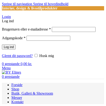
Spring til navigation
Spring til hovedindhold
Interiør, design & livsstilprodukter
Login
Log ind
Påkrævet
Brugernavn eller e-mailadresse
*
Påkrævet
Adgangskode
*
Log ind
Glemt dit password?
Husk mig
0
genstande
0,00
kr.
Menu
0
genstande
Forside
Shop
Butik, Galleri & Showroom
Messer
Kontakt