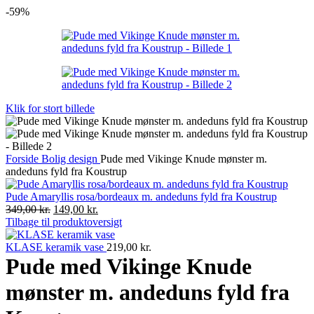
-59%
Klik for stort billede
Forside
Bolig design
Pude med Vikinge Knude mønster m.
andeduns fyld fra Koustrup
Pude Amaryllis rosa/bordeaux m. andeduns fyld fra Koustrup
Oprindelig
Nuværende
349,00
kr.
149,00
kr.
pris
pris
Tilbage til produktoversigt
var:
er:
349,00 kr..
149,00 kr..
KLASE keramik vase
219,00
kr.
Pude med Vikinge Knude
mønster m. andeduns fyld fra