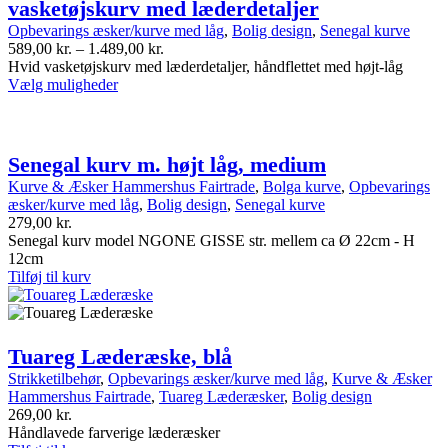
vasketøjskurv med læderdetaljer
Opbevarings æsker/kurve med låg
,
Bolig design
,
Senegal kurve
Prisinterval:
589,00
kr.
–
1.489,00
kr.
589,00 kr.
Hvid vasketøjskurv med læderdetaljer, håndflettet med højt-låg
Dette
til
Vælg muligheder
produkt
1.489,00 kr.
har
flere
varianter.
Senegal kurv m. højt låg, medium
Indstillingerne
Kurve & Æsker Hammershus Fairtrade
,
Bolga kurve
,
Opbevarings
kan
æsker/kurve med låg
,
Bolig design
,
Senegal kurve
vælges
279,00
kr.
på
Senegal kurv model NGONE GISSE str. mellem ca Ø 22cm - H
produktsiden
12cm
Tilføj til kurv
Tuareg Læderæske, blå
Strikketilbehør
,
Opbevarings æsker/kurve med låg
,
Kurve & Æsker
Hammershus Fairtrade
,
Tuareg Læderæsker
,
Bolig design
269,00
kr.
Håndlavede farverige læderæsker