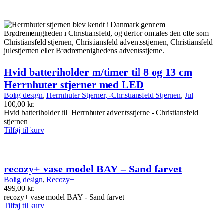
Hvid batteriholder m/timer til 8 og 13 cm
Herrnhuter stjerner med LED
Bolig design
,
Herrnhuter Stjerner, -Christiansfeld Stjernen
,
Jul
100,00
kr.
Hvid batteriholder til Herrnhuter adventsstjerne - Christiansfeld
stjernen
Tilføj til kurv
recozy+ vase model BAY – Sand farvet
Bolig design
,
Recozy+
499,00
kr.
recozy+ vase model BAY - Sand farvet
Tilføj til kurv