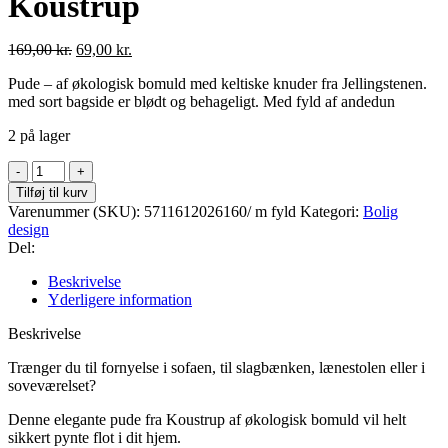
Koustrup
Oprindelig
Nuværende
169,00
kr.
69,00
kr.
pris
pris
Pude – af økologisk bomuld med keltiske knuder fra Jellingstenen.
var:
er:
med sort bagside er blødt og behageligt. Med fyld af andedun
169,00 kr..
69,00 kr..
2 på lager
Pude
med
Tilføj til kurv
Vikinge
Varenummer (SKU):
5711612026160/ m fyld
Kategori:
Bolig
Knude
design
mønster
Del:
m.
andeduns
Beskrivelse
fyld
Yderligere information
fra
Koustrup
Beskrivelse
antal
Trænger du til fornyelse i sofaen, til slagbænken, lænestolen eller i
soveværelset?
Denne elegante pude fra Koustrup af økologisk bomuld vil helt
sikkert pynte flot i dit hjem.