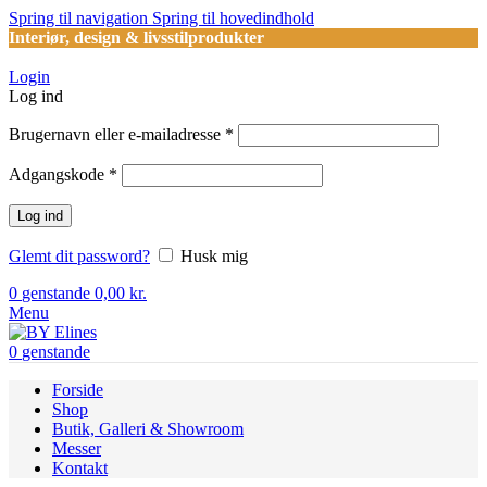
Spring til navigation
Spring til hovedindhold
Interiør, design & livsstilprodukter
Login
Log ind
Påkrævet
Brugernavn eller e-mailadresse
*
Påkrævet
Adgangskode
*
Log ind
Glemt dit password?
Husk mig
0
genstande
0,00
kr.
Menu
0
genstande
Forside
Shop
Butik, Galleri & Showroom
Messer
Kontakt