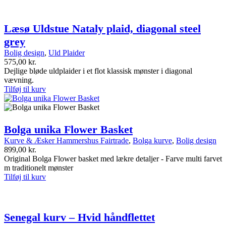
Læsø Uldstue Nataly plaid, diagonal steel
grey
Bolig design
,
Uld Plaider
575,00
kr.
Dejlige bløde uldplaider i et flot klassisk mønster i diagonal
vævning.
Tilføj til kurv
Bolga unika Flower Basket
Kurve & Æsker Hammershus Fairtrade
,
Bolga kurve
,
Bolig design
899,00
kr.
Original Bolga Flower basket med lækre detaljer - Farve multi farvet
m traditionelt mønster
Tilføj til kurv
Senegal kurv – Hvid håndflettet