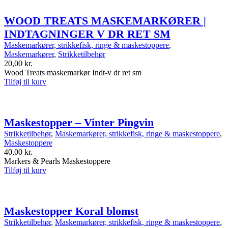
WOOD TREATS MASKEMARKØRER |
INDTAGNINGER V DR RET SM
Maskemarkører, strikkefisk, ringe & maskestoppere
,
Maskemarkører
,
Strikketilbehør
20,00
kr.
Wood Treats maskemarkør Indt-v dr ret sm
Tilføj til kurv
Maskestopper – Vinter Pingvin
Strikketilbehør
,
Maskemarkører, strikkefisk, ringe & maskestoppere
,
Maskestoppere
40,00
kr.
Markers & Pearls Maskestoppere
Tilføj til kurv
Maskestopper Koral blomst
Strikketilbehør
,
Maskemarkører, strikkefisk, ringe & maskestoppere
,