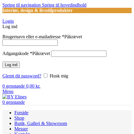
Spring til navigation
Spring til hovedindhold
Interiør, design & livsstilprodukter
Login
Log ind
Brugernavn eller e-mailadresse
*
Påkrævet
Adgangskode
*
Påkrævet
Log ind
Glemt dit password?
Husk mig
0
genstande
0,00
kr.
Menu
0
genstande
Forside
Shop
Butik, Galleri & Showroom
Messer