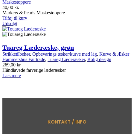
Maskestoppere
40,00
kr.
Markers & Pearls Maskestoppere
Tilføj til kurv
Udsolgt
Tuareg Læderæske, grøn
Strikketilbehør
,
Opbevarings æsker/kurve med låg
,
Kurve & Æsker
Hammershus Fairtrade
,
Tuareg Læderæsker
,
Bolig design
269,00
kr.
Håndlavede farverige læderæsker
Læs mere
KONTAKT / INFO