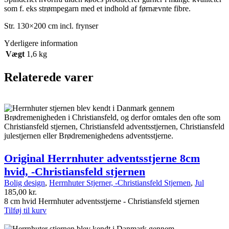
som f. eks strømpegarn med et indhold af førnævnte fibre.
Str. 130×200 cm incl. frynser
Yderligere information
Vægt
1,6 kg
Relaterede varer
Original Herrnhuter adventsstjerne 8cm
hvid, -Christiansfeld stjernen
Bolig design
,
Herrnhuter Stjerner, -Christiansfeld Stjernen
,
Jul
185,00
kr.
8 cm hvid Herrnhuter adventsstjerne - Christiansfeld stjernen
Tilføj til kurv