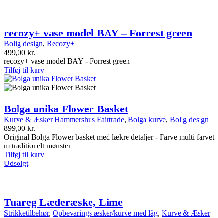
recozy+ vase model BAY – Forrest green
Bolig design
,
Recozy+
499,00
kr.
recozy+ vase model BAY - Forrest green
Tilføj til kurv
Bolga unika Flower Basket
Kurve & Æsker Hammershus Fairtrade
,
Bolga kurve
,
Bolig design
899,00
kr.
Original Bolga Flower basket med lækre detaljer - Farve multi farvet
m traditionelt mønster
Tilføj til kurv
Udsolgt
Tuareg Læderæske, Lime
Strikketilbehør
,
Opbevarings æsker/kurve med låg
,
Kurve & Æsker