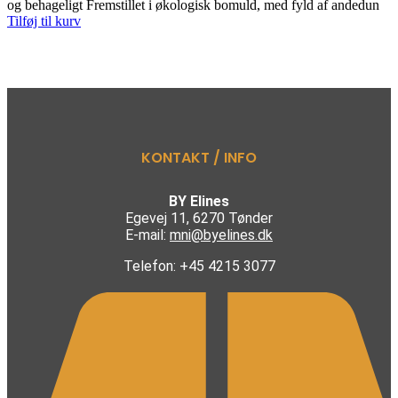
var:
er:
og behageligt Fremstillet i økologisk bomuld, med fyld af andedun
349,00 kr..
149,00 kr..
Tilføj til kurv
KONTAKT / INFO
BY Elines
Egevej 11, 6270 Tønder
E-mail:
mni@byelines.dk
Telefon: +45 4215 3077