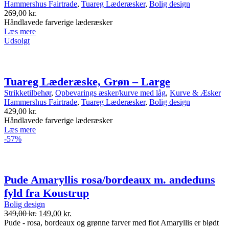
Hammershus Fairtrade
,
Tuareg Læderæsker
,
Bolig design
269,00
kr.
Håndlavede farverige læderæsker
Læs mere
Udsolgt
Tuareg Læderæske, Grøn – Large
Strikketilbehør
,
Opbevarings æsker/kurve med låg
,
Kurve & Æsker
Hammershus Fairtrade
,
Tuareg Læderæsker
,
Bolig design
429,00
kr.
Håndlavede farverige læderæsker
Læs mere
-57%
Pude Amaryllis rosa/bordeaux m. andeduns
fyld fra Koustrup
Bolig design
Oprindelig
Nuværende
349,00
kr.
149,00
kr.
pris
pris
Pude - rosa, bordeaux og grønne farver med flot Amaryllis er blødt