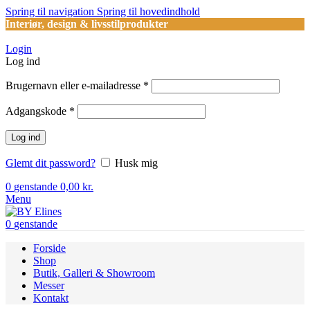
Spring til navigation
Spring til hovedindhold
Interiør, design & livsstilprodukter
Login
Log ind
Påkrævet
Brugernavn eller e-mailadresse
*
Påkrævet
Adgangskode
*
Log ind
Glemt dit password?
Husk mig
0
genstande
0,00
kr.
Menu
0
genstande
Forside
Shop
Butik, Galleri & Showroom
Messer
Kontakt