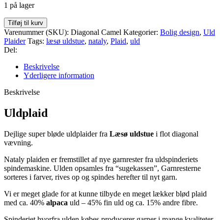
1 på lager
Læsø
Tilføj til kurv
Uldstue
Varenummer (SKU):
Diagonal Camel
Kategorier:
Bolig design
,
Uld
Nataly
Plaider
Tags:
læsø uldstue
,
nataly
,
Plaid
,
uld
plaid,
Del:
diagonal
Camel
Beskrivelse
antal
Yderligere information
Beskrivelse
Uldplaid
Dejlige super bløde uldplaider fra
Læsø uldstue
i flot diagonal
vævning.
Nataly plaiden er fremstillet af nye garnrester fra uldspinderiets
spindemaskine. Ulden opsamles fra “sugekassen”, Garnresterne
sorteres i farver, rives op og spindes herefter til nyt garn.
Vi er meget glade for at kunne tilbyde en meget lækker blød plaid
med ca. 40%
alpaca
uld – 45% fin uld og ca. 15% andre fibre.
Spinderiet hvorfra ulden købes producerer garner i mange kvaliteter