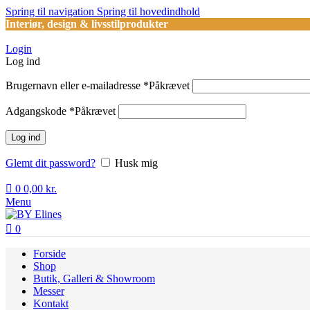
Spring til navigation
Spring til hovedindhold
Interiør, design & livsstilprodukter
Login
Log ind
Brugernavn eller e-mailadresse
*
Påkrævet
Adgangskode
*
Påkrævet
Log ind
Glemt dit password?
Husk mig
0
0,00
kr.
Menu
0
Forside
Shop
Butik, Galleri & Showroom
Messer
Kontakt