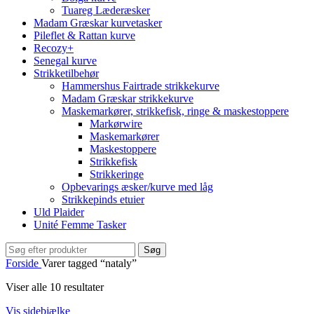
Tuareg Læderæsker
Madam Græskar kurvetasker
Pileflet & Rattan kurve
Recozy+
Senegal kurve
Strikketilbehør
Hammershus Fairtrade strikkekurve
Madam Græskar strikkekurve
Maskemarkører, strikkefisk, ringe & maskestoppere
Markørwire
Maskemarkører
Maskestoppere
Strikkefisk
Strikkeringe
Opbevarings æsker/kurve med låg
Strikkepinds etuier
Uld Plaider
Unité Femme Tasker
Søg
Forside
Varer tagged “nataly”
Viser alle 10 resultater
Vis sidebjælke