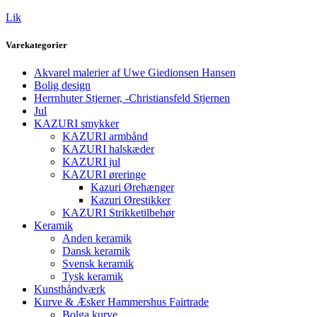
Lik
Varekategorier
Akvarel malerier af Uwe Giedionsen Hansen
Bolig design
Herrnhuter Stjerner, -Christiansfeld Stjernen
Jul
KAZURI smykker
KAZURI armbånd
KAZURI halskæder
KAZURI jul
KAZURI øreringe
Kazuri Ørehænger
Kazuri Ørestikker
KAZURI Strikketilbehør
Keramik
Anden keramik
Dansk keramik
Svensk keramik
Tysk keramik
Kunsthåndværk
Kurve & Æsker Hammershus Fairtrade
Bolga kurve