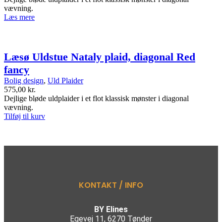
vævning.
Læs mere
Læsø Uldstue Nataly plaid, diagonal Red
fancy
Bolig design
,
Uld Plaider
575,00
kr.
Dejlige bløde uldplaider i et flot klassisk mønster i diagonal
vævning.
Tilføj til kurv
KONTAKT / INFO
BY Elines
Egevej 11, 6270 Tønder