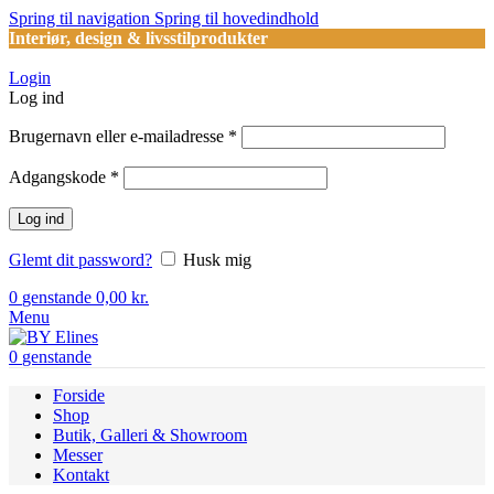
Spring til navigation
Spring til hovedindhold
Interiør, design & livsstilprodukter
Login
Log ind
Påkrævet
Brugernavn eller e-mailadresse
*
Påkrævet
Adgangskode
*
Log ind
Glemt dit password?
Husk mig
0
genstande
0,00
kr.
Menu
0
genstande
Forside
Shop
Butik, Galleri & Showroom
Messer
Kontakt