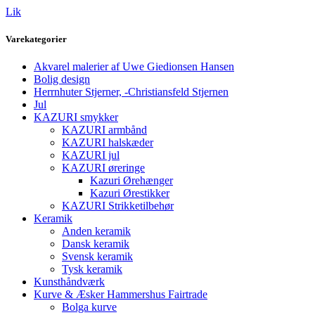
Lik
Varekategorier
Akvarel malerier af Uwe Giedionsen Hansen
Bolig design
Herrnhuter Stjerner, -Christiansfeld Stjernen
Jul
KAZURI smykker
KAZURI armbånd
KAZURI halskæder
KAZURI jul
KAZURI øreringe
Kazuri Ørehænger
Kazuri Ørestikker
KAZURI Strikketilbehør
Keramik
Anden keramik
Dansk keramik
Svensk keramik
Tysk keramik
Kunsthåndværk
Kurve & Æsker Hammershus Fairtrade
Bolga kurve