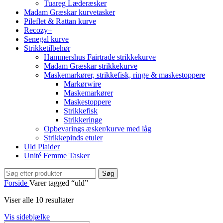
Tuareg Læderæsker
Madam Græskar kurvetasker
Pileflet & Rattan kurve
Recozy+
Senegal kurve
Strikketilbehør
Hammershus Fairtrade strikkekurve
Madam Græskar strikkekurve
Maskemarkører, strikkefisk, ringe & maskestoppere
Markørwire
Maskemarkører
Maskestoppere
Strikkefisk
Strikkeringe
Opbevarings æsker/kurve med låg
Strikkepinds etuier
Uld Plaider
Unité Femme Tasker
Søg
Forside
Varer tagged “uld”
Viser alle 10 resultater
Vis sidebjælke