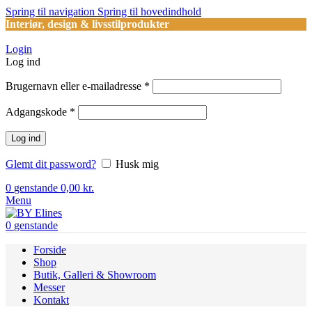
Spring til navigation
Spring til hovedindhold
Interiør, design & livsstilprodukter
Login
Log ind
Påkrævet
Brugernavn eller e-mailadresse
*
Påkrævet
Adgangskode
*
Log ind
Glemt dit password?
Husk mig
0
genstande
0,00
kr.
Menu
0
genstande
Forside
Shop
Butik, Galleri & Showroom
Messer
Kontakt