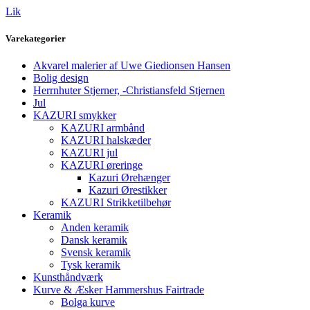
Lik
Varekategorier
Akvarel malerier af Uwe Giedionsen Hansen
Bolig design
Herrnhuter Stjerner, -Christiansfeld Stjernen
Jul
KAZURI smykker
KAZURI armbånd
KAZURI halskæder
KAZURI jul
KAZURI øreringe
Kazuri Ørehænger
Kazuri Ørestikker
KAZURI Strikketilbehør
Keramik
Anden keramik
Dansk keramik
Svensk keramik
Tysk keramik
Kunsthåndværk
Kurve & Æsker Hammershus Fairtrade
Bolga kurve