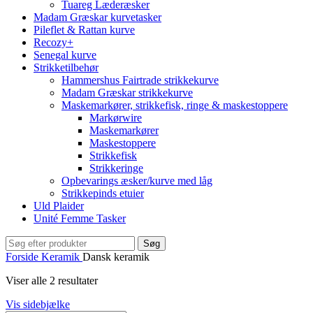
Tuareg Læderæsker
Madam Græskar kurvetasker
Pileflet & Rattan kurve
Recozy+
Senegal kurve
Strikketilbehør
Hammershus Fairtrade strikkekurve
Madam Græskar strikkekurve
Maskemarkører, strikkefisk, ringe & maskestoppere
Markørwire
Maskemarkører
Maskestoppere
Strikkefisk
Strikkeringe
Opbevarings æsker/kurve med låg
Strikkepinds etuier
Uld Plaider
Unité Femme Tasker
Søg
Forside
Keramik
Dansk keramik
Viser alle 2 resultater
Vis sidebjælke